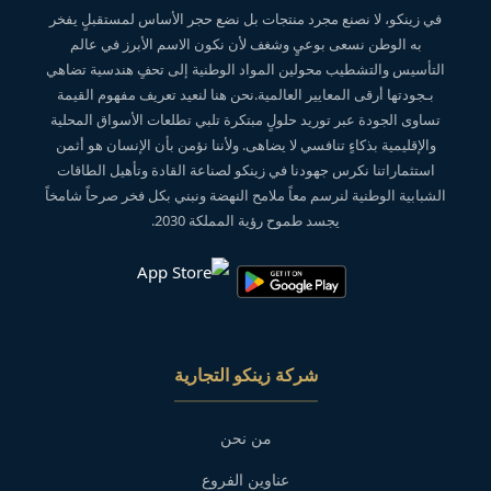
في زينكو، لا نصنع مجرد منتجات بل نضع حجر الأساس لمستقبلٍ يفخر
به الوطن نسعى بوعيٍ وشغف لأن نكون الاسم الأبرز في عالم
التأسيس والتشطيب محولين المواد الوطنية إلى تحفٍ هندسية تضاهي
بـجودتها أرقى المعايير العالمية.نحن هنا لنعيد تعريف مفهوم القيمة
تساوى الجودة عبر توريد حلولٍ مبتكرة تلبي تطلعات الأسواق المحلية
والإقليمية بذكاءٍ تنافسي لا يضاهى. ولأننا نؤمن بأن الإنسان هو أثمن
استثماراتنا نكرس جهودنا في زينكو لصناعة القادة وتأهيل الطاقات
الشبابية الوطنية لنرسم معاً ملامح النهضة ونبني بكل فخر صرحاً شامخاً
يجسد طموح رؤية المملكة 2030.
شركة زينكو التجارية
من نحن
عناوين الفروع