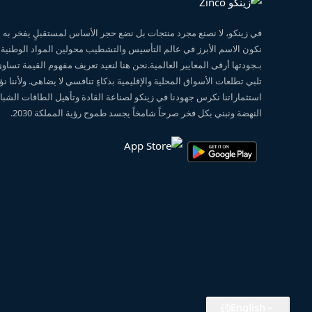
في زينكو، لا نصنع مجرد منتجات بل نضع حجر الأساس لمستقبلٍ يفخر ب
نكون الاسم الأبرز في عالم التأسيس والتشطيب محولين المواد الوطنية
بـجودتها أرقى المعايير العالمية.نحن هنا لنعيد تعريف مفهوم القيمة تساو
تلبي تطلعات الأسواق المحلية والإقليمية بذكاءٍ تنافسي لا يضاهى. ولأننا 
استثماراتنا نكرس جهودنا في زينكو لصناعة القادة وتأهيل الطاقات الشبابي
النهضة ونبني بكل فخر صرحاً شامخاً يجسد طموح رؤية المملكة 2030.
English