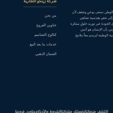
شركة زينكو التجارية
ه الوطن نسعى بوعيٍ وشغف لأن
من نحن
 إلى تحفٍ هندسية تضاهي
ى الجودة عبر توريد حلولٍ مبتكرة
عناوين الفروع
نؤمن بأن الإنسان هو أثمن
كتالوج التصاميم
ة الوطنية لنرسم معاً ملامح
خدمات ما بعد البيع
الضمان الذهبي
اكتشف منصاتنا
نضمنلك منتجاتنا
الشروط والأحكام
عناوين فروعنا