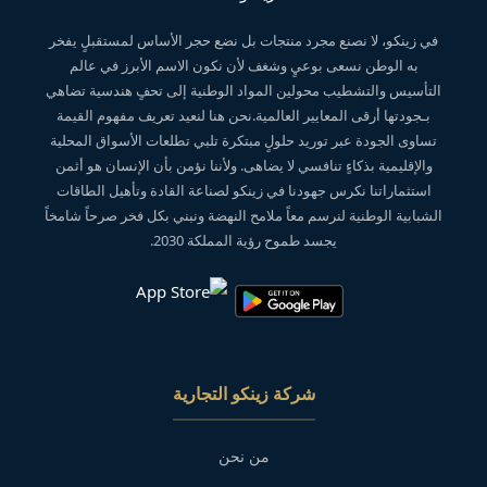
في زينكو، لا نصنع مجرد منتجات بل نضع حجر الأساس لمستقبلٍ يفخر
به الوطن نسعى بوعيٍ وشغف لأن نكون الاسم الأبرز في عالم
التأسيس والتشطيب محولين المواد الوطنية إلى تحفٍ هندسية تضاهي
بـجودتها أرقى المعايير العالمية.نحن هنا لنعيد تعريف مفهوم القيمة
تساوى الجودة عبر توريد حلولٍ مبتكرة تلبي تطلعات الأسواق المحلية
والإقليمية بذكاءٍ تنافسي لا يضاهى. ولأننا نؤمن بأن الإنسان هو أثمن
استثماراتنا نكرس جهودنا في زينكو لصناعة القادة وتأهيل الطاقات
الشبابية الوطنية لنرسم معاً ملامح النهضة ونبني بكل فخر صرحاً شامخاً
يجسد طموح رؤية المملكة 2030.
شركة زينكو التجارية
من نحن