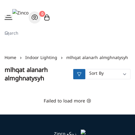
0
Zinco
Home
Indoor Lighting
mlhqat alanarh almghnatysyh
mlhqat alanarh
almghnatysyh
Failed to load more 😢