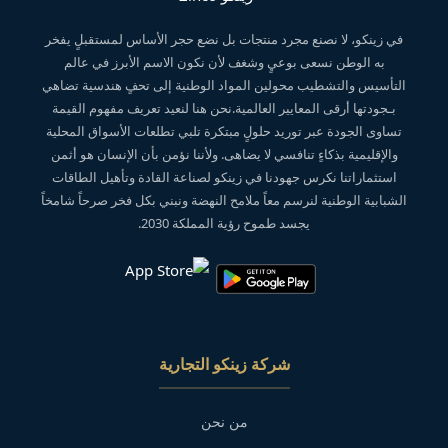
في زينكو، لا نصنع مجرد منتجات بل نضع حجر الأساس لمستقبلٍ يفخر
به الوطن نسعى بوعيٍ وشغف لأن نكون الاسم الأبرز في عالم
التأسيس والتشطيب محولين المواد الوطنية إلى تحفٍ هندسية تضاهي
بـجودتها أرقى المعايير العالمية.نحن هنا لنعيد تعريف مفهوم القيمة
تساوى الجودة عبر توريد حلولٍ مبتكرة تلبي تطلعات الأسواق المحلية
والإقليمية بذكاءٍ تنافسي لا يضاهى. ولأننا نؤمن بأن الإنسان هو أثمن
استثماراتنا نكرس جهودنا في زينكو لصناعة القادة وتأهيل الطاقات
الشبابية الوطنية لنرسم معاً ملامح النهضة ونبني بكل فخر صرحاً شامخاً
يجسد طموح رؤية المملكة 2030.
شركة زينكو التجارية
من نحن