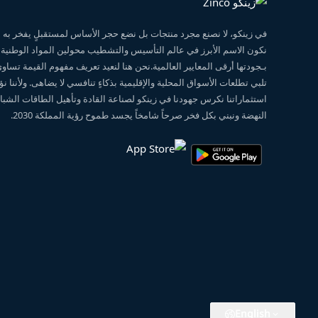
في زينكو، لا نصنع مجرد منتجات بل نضع حجر الأساس لمستقبلٍ يفخر ب
نكون الاسم الأبرز في عالم التأسيس والتشطيب محولين المواد الوطنية
بـجودتها أرقى المعايير العالمية.نحن هنا لنعيد تعريف مفهوم القيمة تساو
تلبي تطلعات الأسواق المحلية والإقليمية بذكاءٍ تنافسي لا يضاهى. ولأننا 
استثماراتنا نكرس جهودنا في زينكو لصناعة القادة وتأهيل الطاقات الشبابي
النهضة ونبني بكل فخر صرحاً شامخاً يجسد طموح رؤية المملكة 2030.
English