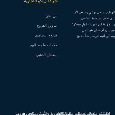
شركة زينكو التجارية
ه الوطن نسعى بوعيٍ وشغف لأن
من نحن
 إلى تحفٍ هندسية تضاهي
ى الجودة عبر توريد حلولٍ مبتكرة
عناوين الفروع
نؤمن بأن الإنسان هو أثمن
كتالوج التصاميم
ة الوطنية لنرسم معاً ملامح
خدمات ما بعد البيع
الضمان الذهبي
اكتشف منصاتنا
نضمنلك منتجاتنا
الشروط والأحكام
عناوين فروعنا