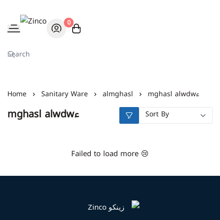
0
Zinco
mghasl alwdwء
almghasl
Sanitary Ware
Home
mghasl alwdwء
Failed to load more 😢