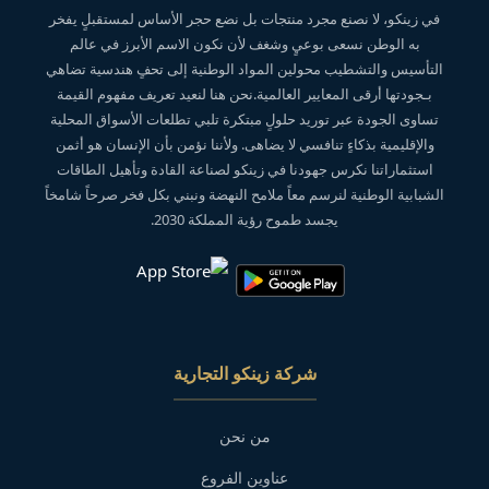
في زينكو، لا نصنع مجرد منتجات بل نضع حجر الأساس لمستقبلٍ يفخر
به الوطن نسعى بوعيٍ وشغف لأن نكون الاسم الأبرز في عالم
التأسيس والتشطيب محولين المواد الوطنية إلى تحفٍ هندسية تضاهي
بـجودتها أرقى المعايير العالمية.نحن هنا لنعيد تعريف مفهوم القيمة
تساوى الجودة عبر توريد حلولٍ مبتكرة تلبي تطلعات الأسواق المحلية
والإقليمية بذكاءٍ تنافسي لا يضاهى. ولأننا نؤمن بأن الإنسان هو أثمن
استثماراتنا نكرس جهودنا في زينكو لصناعة القادة وتأهيل الطاقات
الشبابية الوطنية لنرسم معاً ملامح النهضة ونبني بكل فخر صرحاً شامخاً
يجسد طموح رؤية المملكة 2030.
شركة زينكو التجارية
من نحن
عناوين الفروع