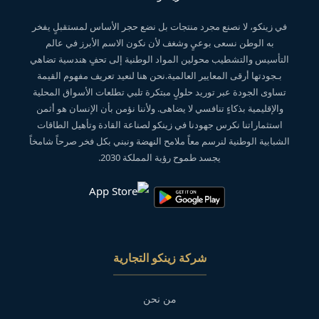
في زينكو، لا نصنع مجرد منتجات بل نضع حجر الأساس لمستقبلٍ يفخر
به الوطن نسعى بوعيٍ وشغف لأن نكون الاسم الأبرز في عالم
التأسيس والتشطيب محولين المواد الوطنية إلى تحفٍ هندسية تضاهي
بـجودتها أرقى المعايير العالمية.نحن هنا لنعيد تعريف مفهوم القيمة
تساوى الجودة عبر توريد حلولٍ مبتكرة تلبي تطلعات الأسواق المحلية
والإقليمية بذكاءٍ تنافسي لا يضاهى. ولأننا نؤمن بأن الإنسان هو أثمن
استثماراتنا نكرس جهودنا في زينكو لصناعة القادة وتأهيل الطاقات
الشبابية الوطنية لنرسم معاً ملامح النهضة ونبني بكل فخر صرحاً شامخاً
يجسد طموح رؤية المملكة 2030.
شركة زينكو التجارية
من نحن