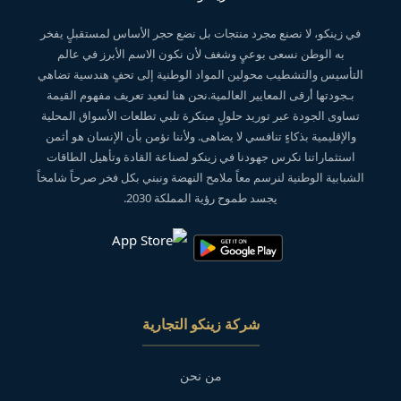
في زينكو، لا نصنع مجرد منتجات بل نضع حجر الأساس لمستقبلٍ يفخر
به الوطن نسعى بوعيٍ وشغف لأن نكون الاسم الأبرز في عالم
التأسيس والتشطيب محولين المواد الوطنية إلى تحفٍ هندسية تضاهي
بـجودتها أرقى المعايير العالمية.نحن هنا لنعيد تعريف مفهوم القيمة
تساوى الجودة عبر توريد حلولٍ مبتكرة تلبي تطلعات الأسواق المحلية
والإقليمية بذكاءٍ تنافسي لا يضاهى. ولأننا نؤمن بأن الإنسان هو أثمن
استثماراتنا نكرس جهودنا في زينكو لصناعة القادة وتأهيل الطاقات
الشبابية الوطنية لنرسم معاً ملامح النهضة ونبني بكل فخر صرحاً شامخاً
يجسد طموح رؤية المملكة 2030.
شركة زينكو التجارية
من نحن