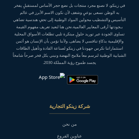
في زينكو، لا نصنع مجرد منتجات بل نضع حجر الأساس لمستقبلٍ يفخر
به الوطن نسعى بوعيٍ وشغف لأن نكون الاسم الأبرز في عالم
التأسيس والتشطيب محولين المواد الوطنية إلى تحفٍ هندسية تضاهي
بـجودتها أرقى المعايير العالمية.نحن هنا لنعيد تعريف مفهوم القيمة
تساوى الجودة عبر توريد حلولٍ مبتكرة تلبي تطلعات الأسواق المحلية
والإقليمية بذكاءٍ تنافسي لا يضاهى. ولأننا نؤمن بأن الإنسان هو أثمن
استثماراتنا نكرس جهودنا في زينكو لصناعة القادة وتأهيل الطاقات
الشبابية الوطنية لنرسم معاً ملامح النهضة ونبني بكل فخر صرحاً شامخاً
يجسد طموح رؤية المملكة 2030.
شركة زينكو التجارية
من نحن
عناوين الفروع