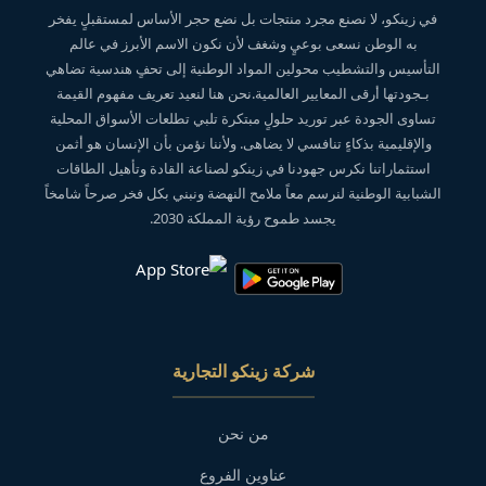
في زينكو، لا نصنع مجرد منتجات بل نضع حجر الأساس لمستقبلٍ يفخر
به الوطن نسعى بوعيٍ وشغف لأن نكون الاسم الأبرز في عالم
التأسيس والتشطيب محولين المواد الوطنية إلى تحفٍ هندسية تضاهي
بـجودتها أرقى المعايير العالمية.نحن هنا لنعيد تعريف مفهوم القيمة
تساوى الجودة عبر توريد حلولٍ مبتكرة تلبي تطلعات الأسواق المحلية
والإقليمية بذكاءٍ تنافسي لا يضاهى. ولأننا نؤمن بأن الإنسان هو أثمن
استثماراتنا نكرس جهودنا في زينكو لصناعة القادة وتأهيل الطاقات
الشبابية الوطنية لنرسم معاً ملامح النهضة ونبني بكل فخر صرحاً شامخاً
يجسد طموح رؤية المملكة 2030.
شركة زينكو التجارية
من نحن
عناوين الفروع