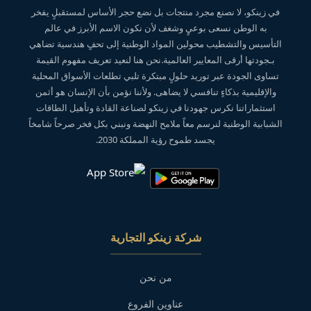
في زينكو، لا نصنع مجرد منتجات بل نضع حجر الأساس لمستقبلٍ يفخر
به الوطن نسعى بوعيٍ وشغف لأن نكون الاسم الأبرز في عالم
التأسيس والتشطيب محولين المواد الوطنية إلى تحفٍ هندسية تضاهي
بـجودتها أرقى المعايير العالمية.نحن هنا لنعيد تعريف مفهوم القيمة
تساوى الجودة عبر توريد حلولٍ مبتكرة تلبي تطلعات الأسواق المحلية
والإقليمية بذكاءٍ تنافسي لا يضاهى. ولأننا نؤمن بأن الإنسان هو أثمن
استثماراتنا نكرس جهودنا في زينكو لصناعة القادة وتأهيل الطاقات
الشبابية الوطنية لنرسم معاً ملامح النهضة ونبني بكل فخر صرحاً شامخاً
يجسد طموح رؤية المملكة 2030.
شركة زينكو التجارية
من نحن
عناوين الفروع