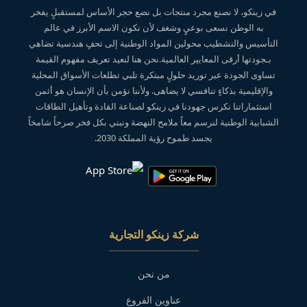
في زينكو، لا نصنع مجرد منتجات بل نضع حجر الأساس لمستقبلٍ يفخر
به الوطن نسعى بوعيٍ وشغف لأن نكون الاسم الأبرز في عالم
التأسيس والتشطيب محولين المواد الوطنية إلى تحفٍ هندسية تضاهي
بـجودتها أرقى المعايير العالمية.نحن هنا لنعيد تعريف مفهوم القيمة
تساوى الجودة عبر توريد حلولٍ مبتكرة تلبي تطلعات الأسواق المحلية
والإقليمية بذكاءٍ تنافسي لا يضاهى. ولأننا نؤمن بأن الإنسان هو أثمن
استثماراتنا نكرس جهودنا في زينكو لصناعة القادة وتأهيل الطاقات
الشبابية الوطنية لنرسم معاً ملامح النهضة ونبني بكل فخر صرحاً شامخاً
يجسد طموح رؤية المملكة 2030.
شركة زينكو التجارية
من نحن
عناوين الفروع