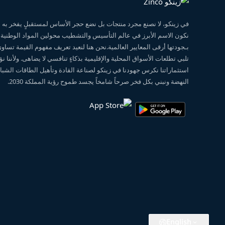
في زينكو، لا نصنع مجرد منتجات بل نضع حجر الأساس لمستقبلٍ يفخر ب
نكون الاسم الأبرز في عالم التأسيس والتشطيب محولين المواد الوطنية
بـجودتها أرقى المعايير العالمية.نحن هنا لنعيد تعريف مفهوم القيمة تساو
تلبي تطلعات الأسواق المحلية والإقليمية بذكاءٍ تنافسي لا يضاهى. ولأننا 
استثماراتنا نكرس جهودنا في زينكو لصناعة القادة وتأهيل الطاقات الشبابي
النهضة ونبني بكل فخر صرحاً شامخاً يجسد طموح رؤية المملكة 2030.
English