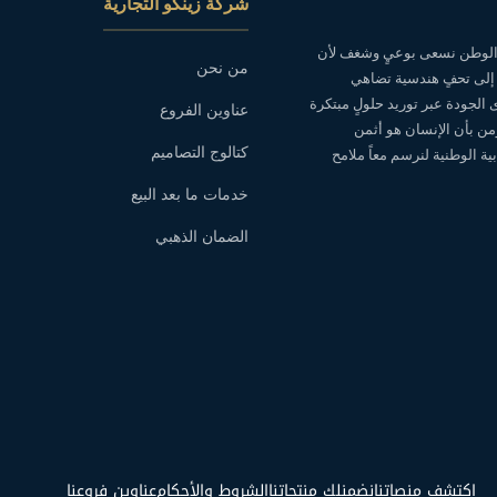
شركة زينكو التجارية
ه الوطن نسعى بوعيٍ وشغف لأن
من نحن
 إلى تحفٍ هندسية تضاهي
ى الجودة عبر توريد حلولٍ مبتكرة
عناوين الفروع
نؤمن بأن الإنسان هو أثمن
كتالوج التصاميم
ة الوطنية لنرسم معاً ملامح
خدمات ما بعد البيع
الضمان الذهبي
اكتشف منصاتنا
نضمنلك منتجاتنا
الشروط والأحكام
عناوين فروعنا