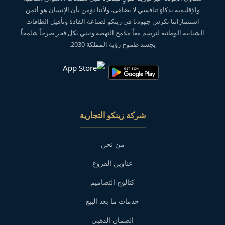
والإقليمية بذكاءٍ تنافسي لا يضاهى. ولأننا نؤمن بأن الإنسان هو أثمن
استثماراتنا نكرس جهودنا في زينكو لصناعة القادة وتأهيل الطاقات
الشبابية الوطنية لنرسم معاً ملامح النهضة ونبني بكل فخر صرحاً شامخاً
يجسد طموح رؤية المملكة 2030.
شركة زينكو التجارية
من نحن
عناوين الفروع
كتالوج التصاميم
خدمات ما بعد البيع
الضمان الذهبي