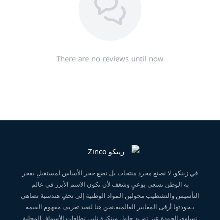
There are no reviews until now
في زينكو، لا نصنع مجرد منتجات بل نضع حجر الأساس لمستقبلٍ يفخر
به الوطن نسعى بوعيٍ وشغف لأن نكون الاسم الأبرز في عالم
التأسيس والتشطيب محولين المواد الوطنية إلى تحفٍ هندسية تضاهي
بـجودتها أرقى المعايير العالمية.نحن هنا لنعيد تعريف مفهوم القيمة
تساوى الجودة عبر توريد حلولٍ مبتكرة تلبي تطلعات الأسواق المحلية