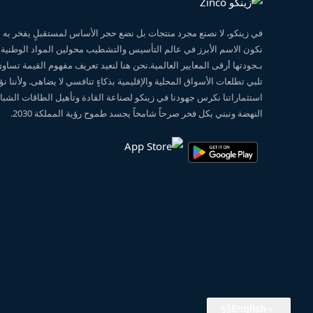
في زينكو، لا نصنع مجرد منتجات بل نضع حجر الأساس لمستقبلٍ يفخر ب
نكون الاسم الأبرز في عالم التأسيس والتشطيب محولين المواد الوطنية
بـجودتها أرقى المعايير العالمية.نحن هنا لنعيد تعريف مفهوم القيمة تساو
تلبي تطلعات الأسواق المحلية والإقليمية بذكاءٍ تنافسي لا يضاهى. ولأننا 
استثماراتنا نكرس جهودنا في زينكو لصناعة القادة وتأهيل الطاقات الشبابي
النهضة ونبني بكل فخر صرحاً شامخاً يجسد طموح رؤية المملكة 2030.
English