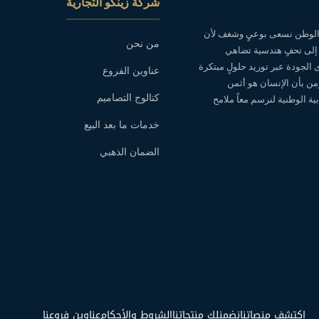
شركة زينكو التجارية
ه الوطن نسعى بوعيٍ وشغف لأن
من نحن
 إلى تحفٍ هندسية تضاهي
ى الجودة عبر توريد حلولٍ مبتكرة
عناوين الفروع
نؤمن بأن الإنسان هو أثمن
كتالوج التصاميم
ة الوطنية لنرسم معاً ملامح
خدمات ما بعد البيع
الضمان الذهبي
اكتشف منصاتنا
نضمنلك منتجاتنا
الشروط والأحكام
عناوين فروعنا