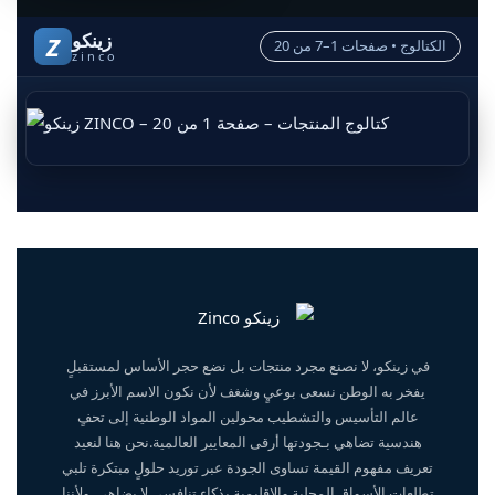
زينكو
Z
الكتالوج • صفحات 1–7 من 20
zinco
في زينكو، لا نصنع مجرد منتجات بل نضع حجر الأساس لمستقبلٍ
يفخر به الوطن نسعى بوعيٍ وشغف لأن نكون الاسم الأبرز في
عالم التأسيس والتشطيب محولين المواد الوطنية إلى تحفٍ
هندسية تضاهي بـجودتها أرقى المعايير العالمية.نحن هنا لنعيد
تعريف مفهوم القيمة تساوى الجودة عبر توريد حلولٍ مبتكرة تلبي
تطلعات الأسواق المحلية والإقليمية بذكاءٍ تنافسي لا يضاهى. ولأننا