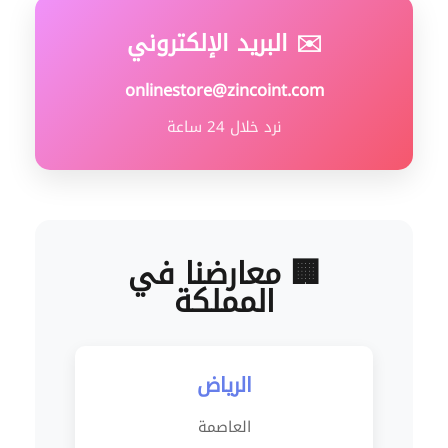
✉️ البريد الإلكتروني
onlinestore@zincoint.com
نرد خلال 24 ساعة
🏢 معارضنا في
المملكة
الرياض
العاصمة