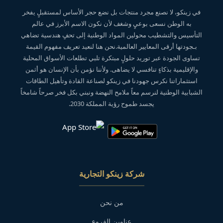
في زينكو، لا نصنع مجرد منتجات بل نضع حجر الأساس لمستقبلٍ يفخر
به الوطن نسعى بوعيٍ وشغف لأن نكون الاسم الأبرز في عالم
التأسيس والتشطيب محولين المواد الوطنية إلى تحفٍ هندسية تضاهي
بـجودتها أرقى المعايير العالمية.نحن هنا لنعيد تعريف مفهوم القيمة
تساوى الجودة عبر توريد حلولٍ مبتكرة تلبي تطلعات الأسواق المحلية
والإقليمية بذكاءٍ تنافسي لا يضاهى. ولأننا نؤمن بأن الإنسان هو أثمن
استثماراتنا نكرس جهودنا في زينكو لصناعة القادة وتأهيل الطاقات
الشبابية الوطنية لنرسم معاً ملامح النهضة ونبني بكل فخر صرحاً شامخاً
يجسد طموح رؤية المملكة 2030.
شركة زينكو التجارية
من نحن
عناوين الفروع