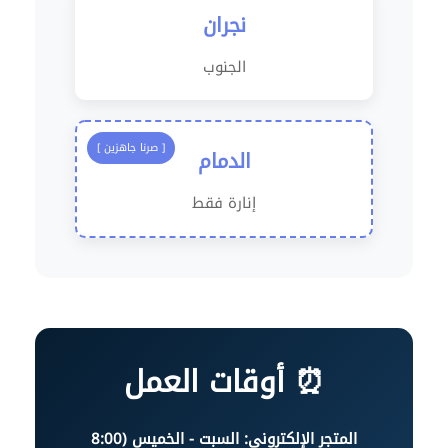
نجران
الجنوب
[ صرنا جاهزين ]
الدمام
إنارة فقط
⏰ أوقات العمل
المتجر الإلكتروني: السبت - الخميس (8:00