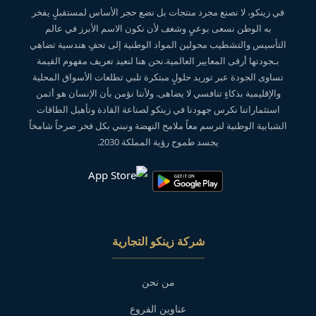
في زينكو، لا نصنع مجرد منتجات بل نضع حجر الأساس لمستقبلٍ يفخر
به الوطن نسعى بوعيٍ وشغف لأن نكون الاسم الأبرز في عالم
التأسيس والتشطيب محولين المواد الوطنية إلى تحفٍ هندسية تضاهي
بـجودتها أرقى المعايير العالمية.نحن هنا لنعيد تعريف مفهوم القيمة
تساوى الجودة عبر توريد حلولٍ مبتكرة تلبي تطلعات الأسواق المحلية
والإقليمية بذكاءٍ تنافسي لا يضاهى. ولأننا نؤمن بأن الإنسان هو أثمن
استثماراتنا نكرس جهودنا في زينكو لصناعة القادة وتأهيل الطاقات
الشبابية الوطنية لنرسم معاً ملامح النهضة ونبني بكل فخر صرحاً شامخاً
يجسد طموح رؤية المملكة 2030.
شركة زينكو التجارية
من نحن
عناوين الفروع