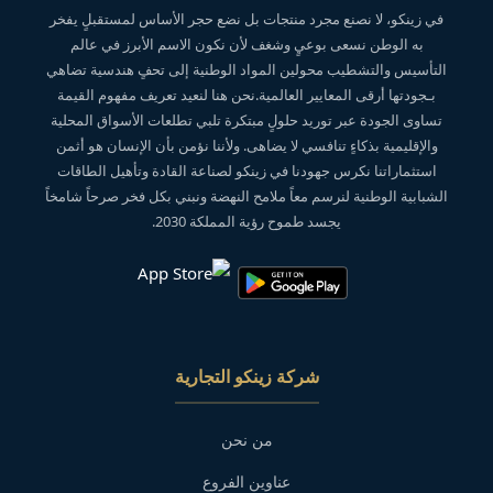
في زينكو، لا نصنع مجرد منتجات بل نضع حجر الأساس لمستقبلٍ يفخر
به الوطن نسعى بوعيٍ وشغف لأن نكون الاسم الأبرز في عالم
التأسيس والتشطيب محولين المواد الوطنية إلى تحفٍ هندسية تضاهي
بـجودتها أرقى المعايير العالمية.نحن هنا لنعيد تعريف مفهوم القيمة
تساوى الجودة عبر توريد حلولٍ مبتكرة تلبي تطلعات الأسواق المحلية
والإقليمية بذكاءٍ تنافسي لا يضاهى. ولأننا نؤمن بأن الإنسان هو أثمن
استثماراتنا نكرس جهودنا في زينكو لصناعة القادة وتأهيل الطاقات
الشبابية الوطنية لنرسم معاً ملامح النهضة ونبني بكل فخر صرحاً شامخاً
يجسد طموح رؤية المملكة 2030.
شركة زينكو التجارية
من نحن
عناوين الفروع