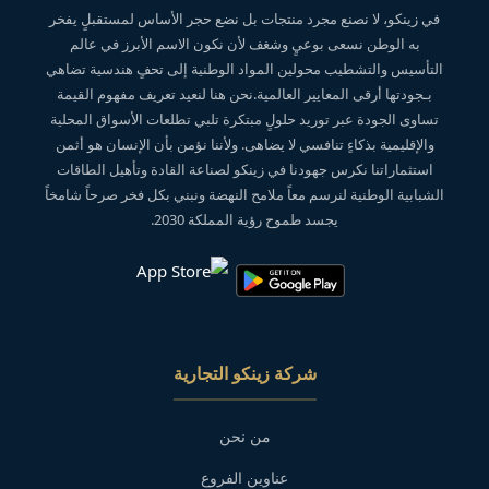
في زينكو، لا نصنع مجرد منتجات بل نضع حجر الأساس لمستقبلٍ يفخر
به الوطن نسعى بوعيٍ وشغف لأن نكون الاسم الأبرز في عالم
التأسيس والتشطيب محولين المواد الوطنية إلى تحفٍ هندسية تضاهي
بـجودتها أرقى المعايير العالمية.نحن هنا لنعيد تعريف مفهوم القيمة
تساوى الجودة عبر توريد حلولٍ مبتكرة تلبي تطلعات الأسواق المحلية
والإقليمية بذكاءٍ تنافسي لا يضاهى. ولأننا نؤمن بأن الإنسان هو أثمن
استثماراتنا نكرس جهودنا في زينكو لصناعة القادة وتأهيل الطاقات
الشبابية الوطنية لنرسم معاً ملامح النهضة ونبني بكل فخر صرحاً شامخاً
يجسد طموح رؤية المملكة 2030.
شركة زينكو التجارية
من نحن
عناوين الفروع