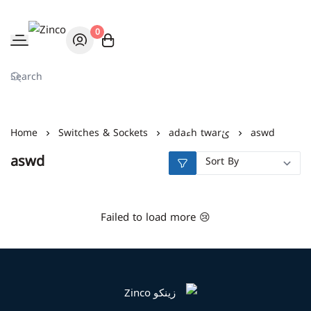
0
Zinco
aswd
adaءh twarئ
Switches & Sockets
Home
aswd
Failed to load more 😢