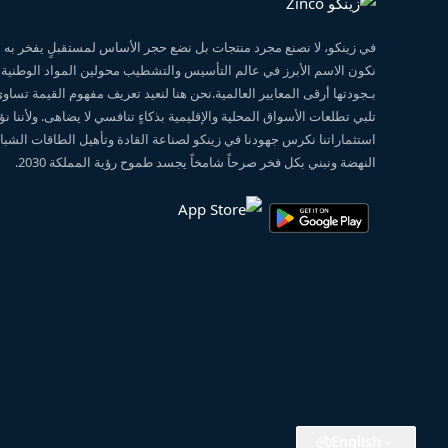
في زينكو، لا نصنع مجرد منتجات بل نضع حجر الأساس لمستقبلٍ يفخر ب
نكون الاسم الأبرز في عالم التأسيس والتشطيب محولين المواد الوطنية
بـجودتها أرقى المعايير العالمية.نحن هنا لنعيد تعريف مفهوم القيمة تساو
تلبي تطلعات الأسواق المحلية والإقليمية بذكاءٍ تنافسي لا يضاهى. ولأننا 
استثماراتنا نكرس جهودنا في زينكو لصناعة القادة وتأهيل الطاقات الشبابي
النهضة ونبني بكل فخر صرحاً شامخاً يجسد طموح رؤية المملكة 2030.
English