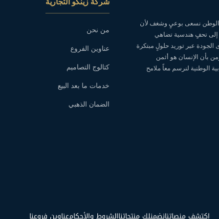
شركة زينكو التجارية
ه الوطن نسعى بوعيٍ وشغف لأن
من نحن
 إلى تحفٍ هندسية تضاهي
ى الجودة عبر توريد حلولٍ مبتكرة
عناوين الفروع
نؤمن بأن الإنسان هو أثمن
كتالوج التصاميم
ة الوطنية لنرسم معاً ملامح
خدمات ما بعد البيع
الضمان الذهبي
اكتشف منصاتنا
نضمنلك منتجاتنا
الشروط والأحكام
عناوين فروعنا