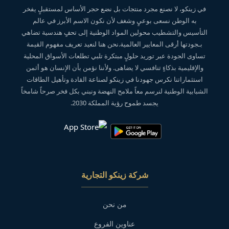
في زينكو، لا نصنع مجرد منتجات بل نضع حجر الأساس لمستقبلٍ يفخر
به الوطن نسعى بوعيٍ وشغف لأن نكون الاسم الأبرز في عالم
التأسيس والتشطيب محولين المواد الوطنية إلى تحفٍ هندسية تضاهي
بـجودتها أرقى المعايير العالمية.نحن هنا لنعيد تعريف مفهوم القيمة
تساوى الجودة عبر توريد حلولٍ مبتكرة تلبي تطلعات الأسواق المحلية
والإقليمية بذكاءٍ تنافسي لا يضاهى. ولأننا نؤمن بأن الإنسان هو أثمن
استثماراتنا نكرس جهودنا في زينكو لصناعة القادة وتأهيل الطاقات
الشبابية الوطنية لنرسم معاً ملامح النهضة ونبني بكل فخر صرحاً شامخاً
يجسد طموح رؤية المملكة 2030.
شركة زينكو التجارية
من نحن
عناوين الفروع