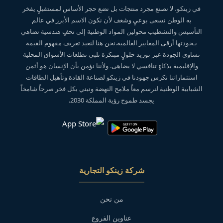
في زينكو، لا نصنع مجرد منتجات بل نضع حجر الأساس لمستقبلٍ يفخر
به الوطن نسعى بوعيٍ وشغف لأن نكون الاسم الأبرز في عالم
التأسيس والتشطيب محولين المواد الوطنية إلى تحفٍ هندسية تضاهي
بـجودتها أرقى المعايير العالمية.نحن هنا لنعيد تعريف مفهوم القيمة
تساوى الجودة عبر توريد حلولٍ مبتكرة تلبي تطلعات الأسواق المحلية
والإقليمية بذكاءٍ تنافسي لا يضاهى. ولأننا نؤمن بأن الإنسان هو أثمن
استثماراتنا نكرس جهودنا في زينكو لصناعة القادة وتأهيل الطاقات
الشبابية الوطنية لنرسم معاً ملامح النهضة ونبني بكل فخر صرحاً شامخاً
يجسد طموح رؤية المملكة 2030.
شركة زينكو التجارية
من نحن
عناوين الفروع