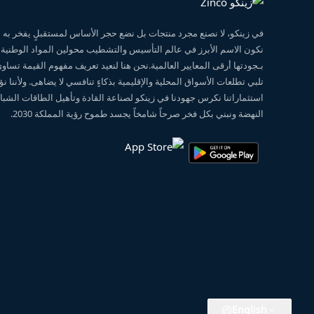
في زينكو، لا نصنع مجرد منتجات بل نضع حجر الأساس لمستقبلٍ يفخر ب
نكون الاسم الأبرز في عالم التأسيس والتشطيب محولين المواد الوطنية
بـجودتها أرقى المعايير العالمية.نحن هنا لنعيد تعريف مفهوم القيمة تساو
تلبي تطلعات الأسواق المحلية والإقليمية بذكاءٍ تنافسي لا يضاهى. ولأننا 
استثماراتنا نكرس جهودنا في زينكو لصناعة القادة وتأهيل الطاقات الشبابي
النهضة ونبني بكل فخر صرحاً شامخاً يجسد طموح رؤية المملكة 2030.
English