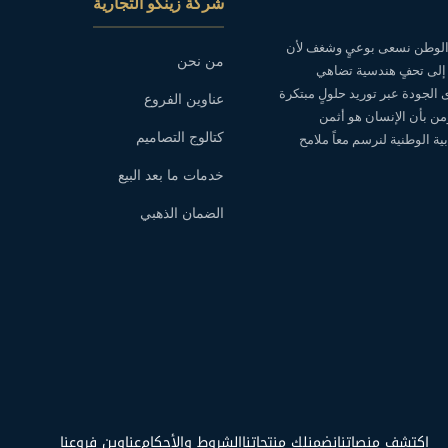
شركة زينكو التجارية
ه الوطن نسعى بوعيٍ وشغف لأن
من نحن
 إلى تحفٍ هندسية تضاهي
ى الجودة عبر توريد حلولٍ مبتكرة
عناوين الفروع
نؤمن بأن الإنسان هو أثمن
كتالوج التصاميم
ة الوطنية لنرسم معاً ملامح
خدمات ما بعد البيع
الضمان الذهبي
اكتشف منصاتنا
نضمنلك منتجاتنا
الشروط والأحكام
عناوين فروعنا