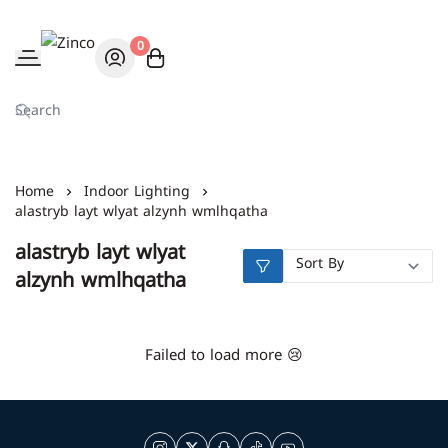
0
Zinco
Home
Indoor Lighting
alastryb layt wlyat alzynh wmlhqatha
alastryb layt wlyat
alzynh wmlhqatha
Failed to load more 😢