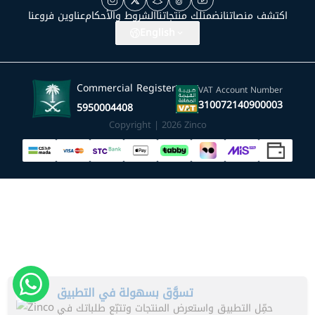
اكتشف منصاتنا
نضمنلك منتجاتنا
الشروط والأحكام
عناوين فروعنا
English
Commercial Register
VAT Account Number
310072140900003
5950004408
Copyright | 2026
Zinco
تسوَّق بسهولة في التطبيق
حمِّل التطبيق واستعرض المنتجات وتتبّع طلباتك في
أي وقت! حمله الآن
حمله الآن