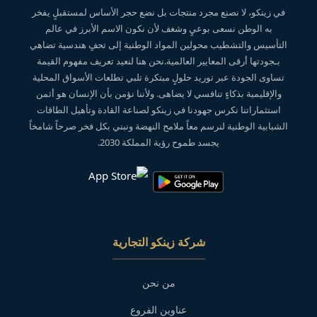
في زينكو، لا نصنع مجرد منتجات بل نضع حجر الأساس لمستقبلٍ يفخر
به الوطن نسعى بوعيٍ وشغف لأن نكون الاسم الأبرز في عالم
التأسيس والتشطيب محولين المواد الوطنية إلى تحفٍ هندسية تضاهي
بـجودتها أرقى المعايير العالمية.نحن هنا لنعيد تعريف مفهوم القيمة
تساوى الجودة عبر توريد حلولٍ مبتكرة تلبي تطلعات الأسواق المحلية
والإقليمية بذكاءٍ تنافسي لا يضاهى. ولأننا نؤمن بأن الإنسان هو أثمن
استثماراتنا نكرس جهودنا في زينكو لصناعة القادة وتأهيل الطاقات
الشبابية الوطنية لنرسم معاً ملامح النهضة ونبني بكل فخر صرحاً شامخاً
يجسد طموح رؤية المملكة 2030.
شركة زينكو التجارية
من نحن
عناوين الفروع